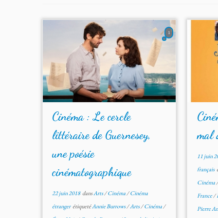
1
Cinéma : Le cercle
Ciném
littéraire de Guernesey,
mal 
une poésie
11 juin 
cinématographique
français
é
Cinéma
22 juin 2018
dans
Arts
/
Cinéma
/
Cinéma
France
/
étranger
étiqueté
Annie Burrows
/
Arts
/
Cinéma
/
Pierre A