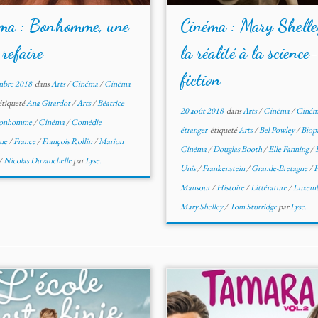
ma : Bonhomme, une
Cinéma : Mary Shelle
 refaire
la réalité à la science
fiction
mbre 2018
dans
Arts
/
Cinéma
/
Cinéma
tiqueté
Ana Girardot
/
Arts
/
Béatrice
20 août 2018
dans
Arts
/
Cinéma
/
Ciném
onhomme
/
Cinéma
/
Comédie
étranger
étiqueté
Arts
/
Bel Powley
/
Biop
que
/
France
/
François Rollin
/
Marion
Cinéma
/
Douglas Booth
/
Elle Fanning
/
/
Nicolas Duvauchelle
par
Lyse.
Unis
/
Frankenstein
/
Grande-Bretagne
/
H
Mansour
/
Histoire
/
Littérature
/
Luxem
Mary Shelley
/
Tom Sturridge
par
Lyse.