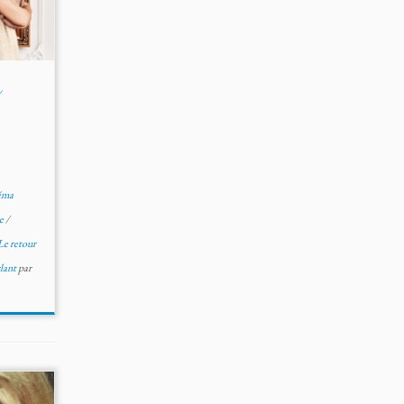
u
éma
e
/
Le retour
lant
par