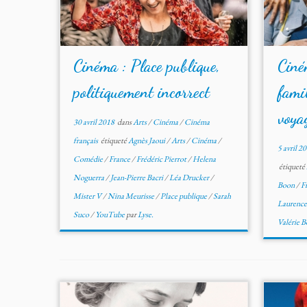
Cinéma : Place publique,
Ciné
politiquement incorrect
famil
voyag
30 avril 2018
dans
Arts
/
Cinéma
/
Cinéma
français
étiqueté
Agnès Jaoui
/
Arts
/
Cinéma
/
5 avril 2
Comédie
/
France
/
Frédéric Pierrot
/
Helena
étiqueté
Noguerra
/
Jean-Pierre Bacri
/
Léa Drucker
/
Boon
/
F
Mister V
/
Nina Meurisse
/
Place publique
/
Sarah
Laurence
Suco
/
YouTube
par
Lyse.
Valérie 