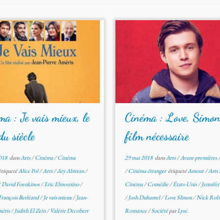
a : Je vais mieux, le
Cinéma : Love, Simon
du siècle
film nécessaire
2018
dans
Arts
/
Cinéma
/
Cinéma
29 mai 2018
dans
Arts
/
Avant-premières
tiqueté
Alice Pol
/
Arts
/
Ary Abittan
/
/
Cinéma étranger
étiqueté
Amour
/
Arts
/
David Foenkinos
/
Eric Elmosnino
/
Cinéma
/
Comédie
/
États-Unis
/
Jennife
François Berléand
/
Je vais mieux
/
Jean-
/
Josh Duhamel
/
Love SImon
/
Nick Rob
méris
/
Judith El Zein
/
Valérie Decobert
Romance
/
Société
par
Lyse.