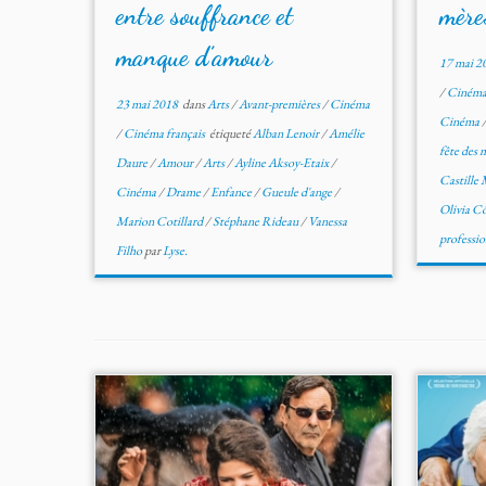
entre souffrance et
mère
manque d’amour
17 mai 2
/
Cinéma 
23 mai 2018
dans
Arts
/
Avant-premières
/
Cinéma
Cinéma
/
Cinéma français
étiqueté
Alban Lenoir
/
Amélie
fête des 
Daure
/
Amour
/
Arts
/
Ayline Aksoy-Etaix
/
Castille
Cinéma
/
Drame
/
Enfance
/
Gueule d'ange
/
Olivia C
Marion Cotillard
/
Stéphane Rideau
/
Vanessa
professio
Filho
par
Lyse.