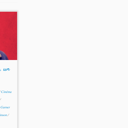
, un
/
Cinéma
/
r Garner
inson
/