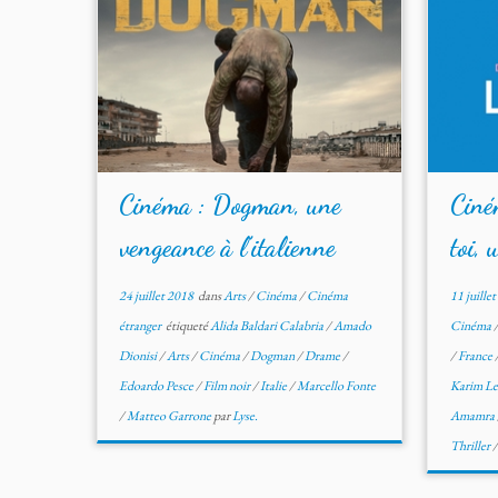
Cinéma : Dogman, une
Ciné
vengeance à l’italienne
toi, 
24 juillet 2018
dans
Arts
/
Cinéma
/
Cinéma
11 juille
étranger
étiqueté
Alida Baldari Calabria
/
Amado
Cinéma
Dionisi
/
Arts
/
Cinéma
/
Dogman
/
Drame
/
/
France
Edoardo Pesce
/
Film noir
/
Italie
/
Marcello Fonte
Karim L
/
Matteo Garrone
par
Lyse.
Amamra
Thriller