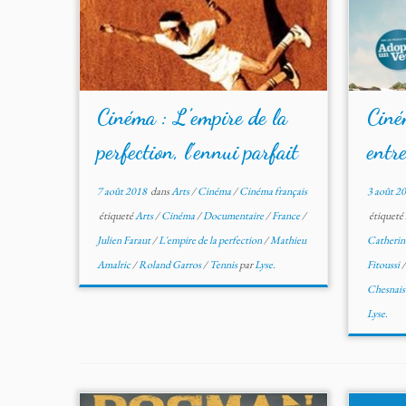
Cinéma : L’empire de la
Ciném
perfection, l’ennui parfait
entre
7 août 2018
dans
Arts
/
Cinéma
/
Cinéma français
3 août 2
étiqueté
Arts
/
Cinéma
/
Documentaire
/
France
/
étiqueté
Julien Faraut
/
L'empire de la perfection
/
Mathieu
Catherin
Amalric
/
Roland Garros
/
Tennis
par
Lyse.
Fitoussi
Chesnai
Lyse.