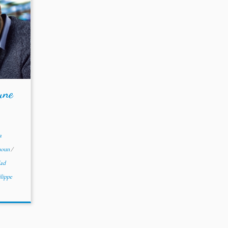
une
a
moun
/
ad
lippe