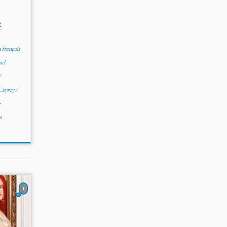
t
français
ud
/
 Cayrey
/
e
n
1