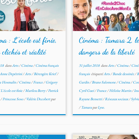
a : L’école est finie,
Cinéma : Tamara 2, l
 clichés et réalité
dangers de la liberté
018
dans
Arts
/
Cinéma
/
Cinéma français
31 juillet 2018
dans
Arts
/
Cinéma
/
Ciné
Anne Depétrini
/
Arts
/
Bérengère Krief
/
français
étiqueté
Arts
/
Bande dessinée
/
B
e Hosmalin
/
Cinéma
/
France
/
Grégory
Gardin
/
Bruno Salomone
/
Cinéma
/
Com
/
L'école est finie
/
Marilou Berry
/
Patrick
Cyril Guei
/
France
/
Héloïse Martin
/
Ins
s
/
Princesse Soso
/
Valérie Decobert
par
Rayane Bensetti
/
Réseaux sociaux
/
Sylvi
/
Tamara
par
Lyse.