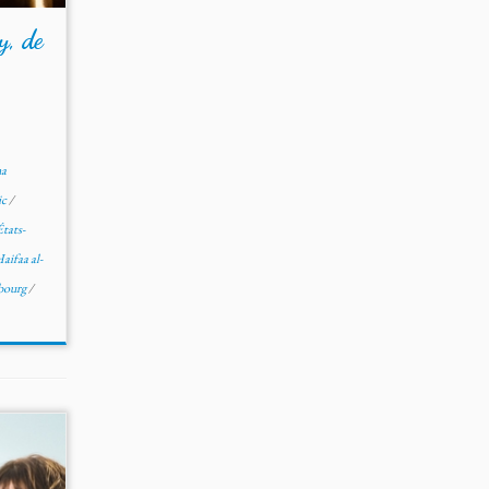
y, de
-
a
ic
/
États-
aifaa al-
bourg
/