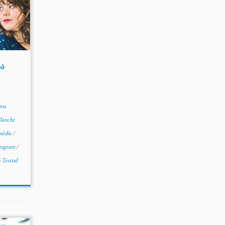
es
ma
lanche
édie
/
tagram
/
e Testud