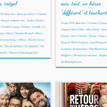
s, inégal
sais-tout, un héros
“différent” et touchan
018
dans
Arts
/
Avant-premières
/
Cinéma
français
étiqueté
Arts
/
Audrey Fleurot
/
12 mai 2018
dans
Arts
/
Cinéma
/
Cinéma 
/
Clotilde Courau
/
Enfants
/
Famille
/
La
étiqueté
Alain Gillot
/
Alice David
/
Arna
mère
/
Marie Christine Barrault
/
Marie-
Ducret
/
Arts
/
Cinéma
/
Drame
/
France
 Mention-Schaar
/
Mères
/
Nicole Garcia
/
François Plévôt-Leygonie
/
Jean-François
ôte
/
Pascale Arbillot
/
Vie familiale
/
Vie
La surface de réparation
/
Max Baissette d
nnelle
/
Vincent Dedienne
par
Lyse.
Malglaive
/
Monsieur je-sais-tout
/
Stépha
Archinard
par
Lyse.