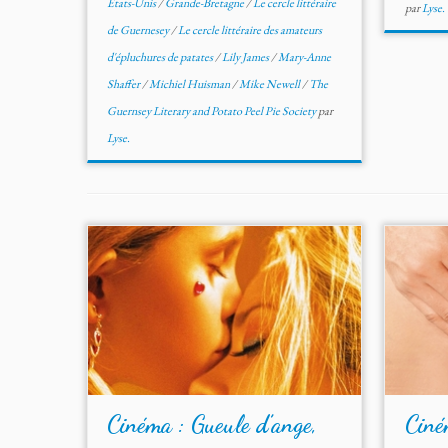
États-Unis
/
Grande-Bretagne
/
Le cercle littéraire
par
Lyse.
de Guernesey
/
Le cercle littéraire des amateurs
d'épluchures de patates
/
Lily James
/
Mary-Anne
Shaffer
/
Michiel Huisman
/
Mike Newell
/
The
Guernsey Literary and Potato Peel Pie Society
par
Lyse.
Cinéma : Gueule d’ange,
Ciné