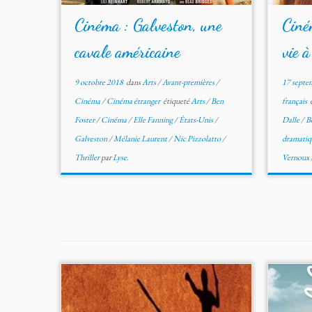
Cinéma : Galveston, une
Ciné
cavale américaine
vie à
9 octobre 2018
dans
Arts
/
Avant-premières
/
17 septe
Cinéma
/
Cinéma étranger
étiqueté
Arts
/
Ben
français
é
Foster
/
Cinéma
/
Elle Fanning
/
États-Unis
/
Dalle
/
B
Galveston
/
Mélanie Laurent
/
Nic Pizzolatto
/
dramati
Thriller
par
Lyse.
Vernoux