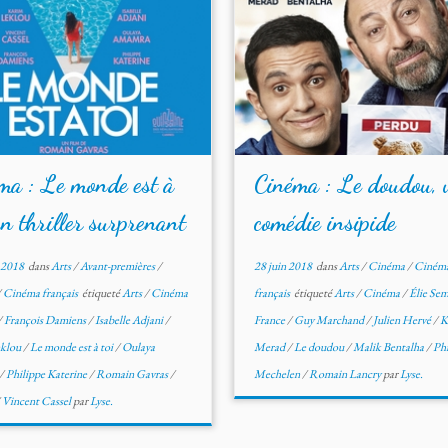
ma : Le monde est à
Cinéma : Le doudou, 
un thriller surprenant
comédie insipide
t 2018
dans
Arts
/
Avant-premières
/
28 juin 2018
dans
Arts
/
Cinéma
/
Ciném
/
Cinéma français
étiqueté
Arts
/
Cinéma
français
étiqueté
Arts
/
Cinéma
/
Élie Se
/
François Damiens
/
Isabelle Adjani
/
France
/
Guy Marchand
/
Julien Hervé
/
K
eklou
/
Le monde est à toi
/
Oulaya
Merad
/
Le doudou
/
Malik Bentalha
/
Phi
/
Philippe Katerine
/
Romain Gavras
/
Mechelen
/
Romain Lancry
par
Lyse.
/
Vincent Cassel
par
Lyse.