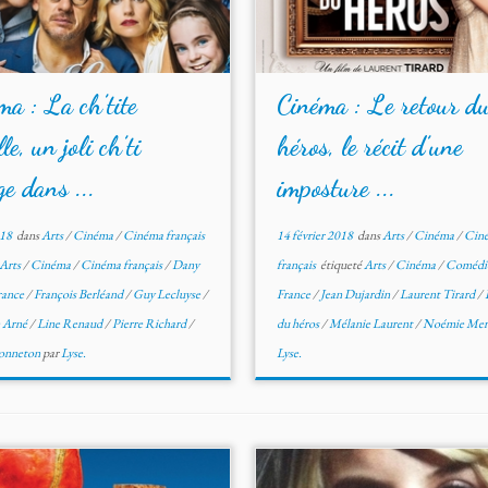
ma : La ch’tite
Cinéma : Le retour d
le, un joli ch’ti
héros, le récit d’une
e dans ...
imposture ...
018
dans
Arts
/
Cinéma
/
Cinéma français
14 février 2018
dans
Arts
/
Cinéma
/
Cin
Arts
/
Cinéma
/
Cinéma français
/
Dany
français
étiqueté
Arts
/
Cinéma
/
Comédi
rance
/
François Berléand
/
Guy Lecluyse
/
France
/
Jean Dujardin
/
Laurent Tirard
/
 Arné
/
Line Renaud
/
Pierre Richard
/
du héros
/
Mélanie Laurent
/
Noémie Mer
Bonneton
par
Lyse.
Lyse.