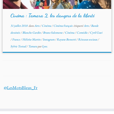
Cinéma : Tamara 2, les dangers de la liberté
31 juillet 2018
dans
Arts
/
Cinéma
/
Cinéma français
étiqueté
Arts
/
Bande
dessinée
/
Blanche Gardin
/
Bruno Salomone
/
Cinéma
/
Comédie
/
Cyril Guei
/
France
/
Héloïse Martin
/
Instagram
/
Rayane Bensetti
/
Réseaux sociaux
/
Sylvie Testud
/
Tamara
par
Lyse.
@LesMotsBleus_Fr