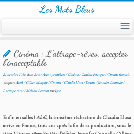
Les Mots Bleus
Skip
Cinéma : L’attrape-rêves, accepter
to
content
l’inacceptable
21 octobre 2016
dans
Arts
/
Avant-premières
/
Cinéma
/
Cinéma étranger
/
Cinéma français
étiqueté
Aloft
/
Cillian Murphy
/
Cinéma
/
Claudia Llosa
/
Drame
/
Jennifer Connelly
/
L'attrape-rêves
/
Mélanie Laurent
par
Lyse.
Enfin en salles !
Aloft
, la troisième réalisation de Claudia Llosa
arrive en France, trois ans après la fin de sa production, sous le
titre
L’attrape-rêves
. En tête d’affiche, Jennifer Connelly, Cillian