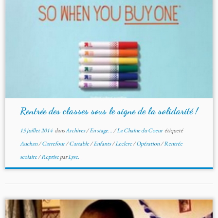
Rentrée des classes sous le signe de la solidarité !
15 juillet 2014
dans
Archives
/
En stage...
/
La Chaîne du Coeur
étiqueté
Auchan
/
Carrefour
/
Cartable
/
Enfants
/
Leclerc
/
Opération
/
Rentrée
scolaire
/
Reprise
par
Lyse.