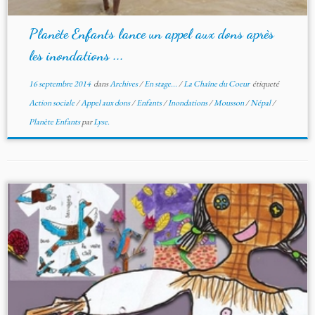
Planète Enfants lance un appel aux dons après
les inondations ...
16 septembre 2014
dans
Archives
/
En stage...
/
La Chaîne du Coeur
étiqueté
Action sociale
/
Appel aux dons
/
Enfants
/
Inondations
/
Mousson
/
Népal
/
Planète Enfants
par
Lyse.