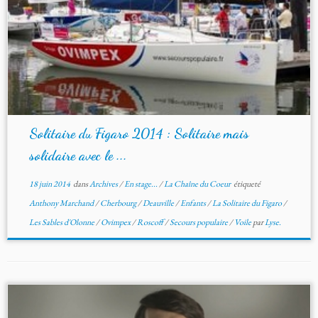
Solitaire du Figaro 2014 : Solitaire mais
solidaire avec le ...
18 juin 2014
dans
Archives
/
En stage...
/
La Chaîne du Coeur
étiqueté
Anthony Marchand
/
Cherbourg
/
Deauville
/
Enfants
/
La Solitaire du Figaro
/
Les Sables d'Olonne
/
Ovimpex
/
Roscoff
/
Secours populaire
/
Voile
par
Lyse.