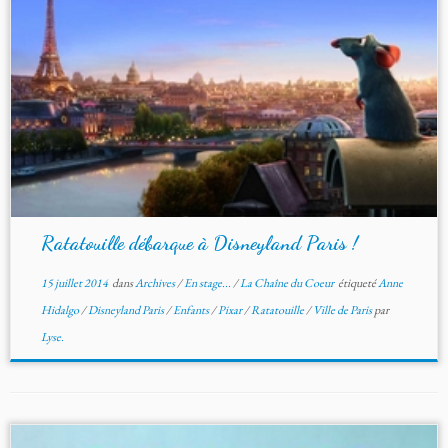
Ratatouille débarque à Disneyland Paris !
15 juillet 2014
dans
Archives
/
En stage...
/
La Chaîne du Coeur
étiqueté
Anne
Hidalgo
/
Disneyland Paris
/
Enfants
/
Pixar
/
Ratatouille
/
Ville de Paris
par
Lyse.