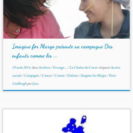
Imagine for Margo présente sa campagne Des
enfants comme les ...
29 août 2014
dans
Archives
/
En stage...
/
La Chaîne du Coeur
étiqueté
Action
sociale
/
Campagne
/
Cancer
/
Course
/
Enfants
/
Imagine for Margo
/
Peter
Lindbergh
par
Lyse.