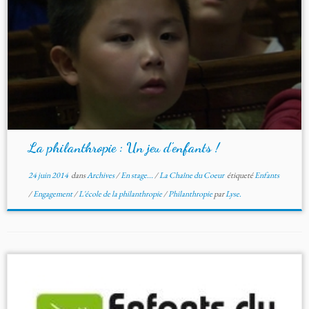
La philanthropie : Un jeu d’enfants !
24 juin 2014
dans
Archives
/
En stage...
/
La Chaîne du Coeur
étiqueté
Enfants
/
Engagement
/
L'école de la philanthropie
/
Philanthropie
par
Lyse.