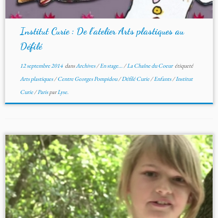
Institut Curie : De l’atelier Arts plastiques au
Défilé
12 septembre 2014
dans
Archives
/
En stage...
/
La Chaîne du Coeur
étiqueté
Arts plastiques
/
Centre Georges Pompidou
/
Défilé Curie
/
Enfants
/
Institut
Curie
/
Paris
par
Lyse.