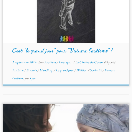
C’est “le grand jour” pour “Vaincre l’autisme” !
1 septembre 2014
dans
Archives
/
En stage...
/
La Chaîne du Coeur
étiqueté
Autisme
/
Enfants
/
Handicap
/
Le grand jour
/
Pétition
/
Scolarité
/
Vaincre
l'autisme
par
Lyse.