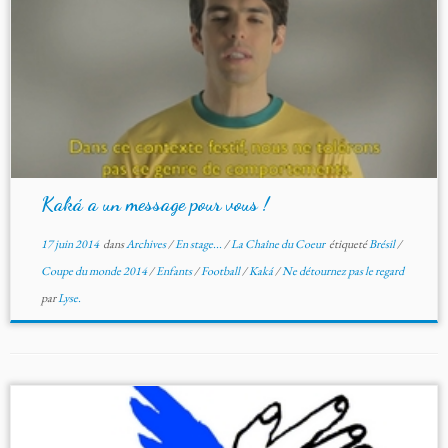
Kaká a un message pour vous !
17 juin 2014
dans
Archives
/
En stage...
/
La Chaîne du Coeur
étiqueté
Brésil
/
Coupe du monde 2014
/
Enfants
/
Football
/
Kaká
/
Ne détournez pas le regard
par
Lyse.