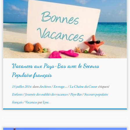
Vacances aux Pays-Bas avec le Secours
Populaire français
15 juillet 2014
dans
Archives
/
En stage...
/
La Chaîne du Coeur
étiqueté
Enfants
/
Journée des oubliés des vacances
/
Pays-Bas
/
Secours populaire
français
/
Vacances
par
Lyse.