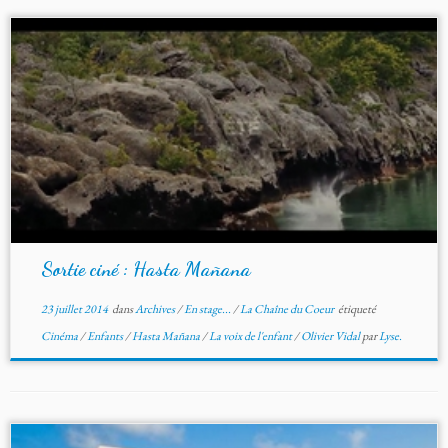
Sortie ciné : Hasta Mañana
23 juillet 2014
dans
Archives
/
En stage...
/
La Chaîne du Coeur
étiqueté
Cinéma
/
Enfants
/
Hasta Mañana
/
La voix de l'enfant
/
Olivier Vidal
par
Lyse.