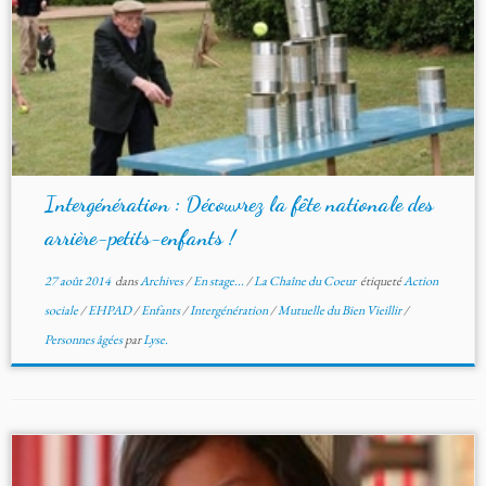
Intergénération : Découvrez la fête nationale des
arrière-petits-enfants !
27 août 2014
dans
Archives
/
En stage...
/
La Chaîne du Coeur
étiqueté
Action
sociale
/
EHPAD
/
Enfants
/
Intergénération
/
Mutuelle du Bien Vieillir
/
Personnes âgées
par
Lyse.