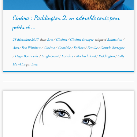
Cinéma : Paddington 2, un adorable conte pour
petits et ...
28 décembre 2017
dans
Arts
/
Cinéma
/
Cinéma étranger
étiqueté
Animation
/
Arts
/
Ben Whishaw
/
Cinéma
/
Comédie
/
Enfants
/
Famille
/
Grande-Bretagne
/
Hugh Bonneville
/
Hugh Grant
/
Londres
/
Michael Bond
/
Paddington
/
Sally
Hawkins
par
Lyse.