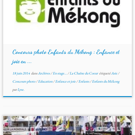
Concours photo Enfants du Mékong : Enfance et
joie en ...
18 juin 2014
dans
Archives
/
En stage...
/
La Chaîne du Coeur
étiqueté
Asie
/
Concours photo
/
Education
/
Enfance et joie
/
Enfants
/
Enfants du Mékong
par
Lyse.