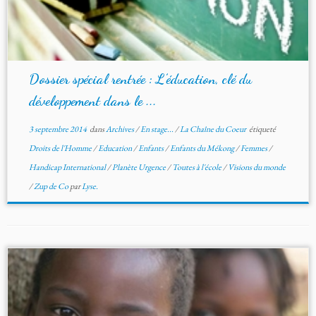
Dossier spécial rentrée : L’éducation, clé du
développement dans le ...
3 septembre 2014
dans
Archives
/
En stage...
/
La Chaîne du Coeur
étiqueté
Droits de l'Homme
/
Education
/
Enfants
/
Enfants du Mékong
/
Femmes
/
Handicap International
/
Planète Urgence
/
Toutes à l'école
/
Visions du monde
/
Zup de Co
par
Lyse.