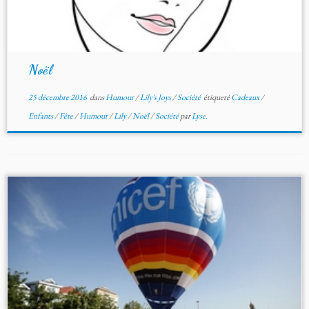
Noël
25 décembre 2016
dans
Humour
/
Lily's Joys
/
Société
étiqueté
Cadeaux
/
Enfants
/
Fête
/
Humour
/
Lily
/
Noël
/
Société
par
Lyse.