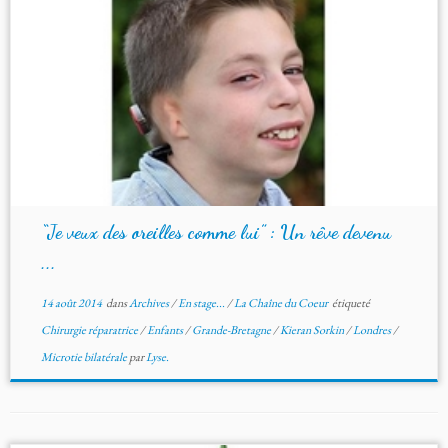
“Je veux des oreilles comme lui” : Un rêve devenu
...
14 août 2014
dans
Archives
/
En stage...
/
La Chaîne du Coeur
étiqueté
Chirurgie réparatrice
/
Enfants
/
Grande-Bretagne
/
Kieran Sorkin
/
Londres
/
Microtie bilatérale
par
Lyse.