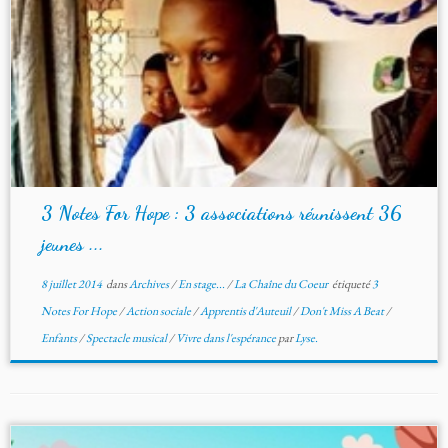
3 Notes For Hope : 3 associations réunissent 36
jeunes ...
8 juillet 2014
dans
Archives
/
En stage...
/
La Chaîne du Coeur
étiqueté
3
Notes For Hope
/
Action sociale
/
Apprentis d'Auteuil
/
Don't Miss A Beat
/
Enfants
/
Spectacle musical
/
Vivre dans l'espérance
par
Lyse.