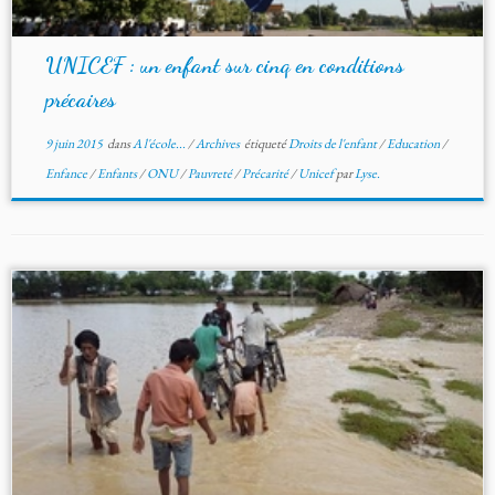
UNICEF : un enfant sur cinq en conditions
précaires
9 juin 2015
dans
A l'école...
/
Archives
étiqueté
Droits de l'enfant
/
Education
/
Enfance
/
Enfants
/
ONU
/
Pauvreté
/
Précarité
/
Unicef
par
Lyse.