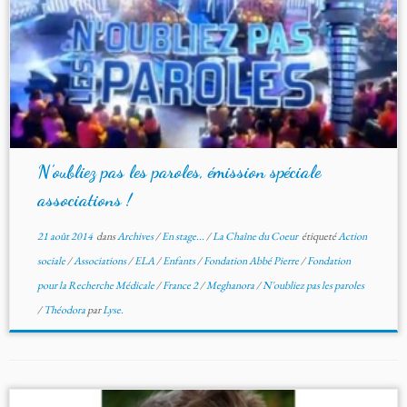
N’oubliez pas les paroles, émission spéciale
associations !
21 août 2014
dans
Archives
/
En stage...
/
La Chaîne du Coeur
étiqueté
Action
sociale
/
Associations
/
ELA
/
Enfants
/
Fondation Abbé Pierre
/
Fondation
pour la Recherche Médicale
/
France 2
/
Meghanora
/
N'oubliez pas les paroles
/
Théodora
par
Lyse.