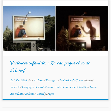
Violences infantiles : La campagne choc de
l’Unicef
24 juillet 2014
dans
Archives
/
En stage...
/
La Chaîne du Coeur
étiqueté
Bulgarie
/
Campagne de sensibilisation contre les violences infantiles
/
Droits
des enfants
/
Enfants
/
Unicef
par
Lyse.