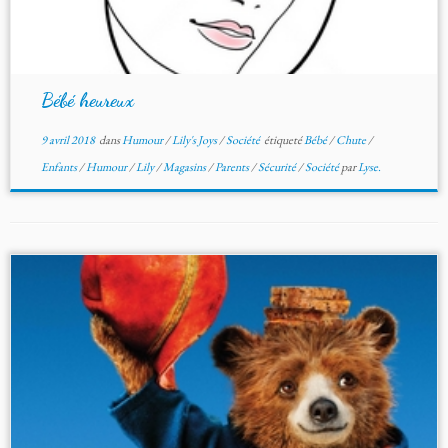
Bébé heureux
9 avril 2018
dans
Humour
/
Lily's Joys
/
Société
étiqueté
Bébé
/
Chute
/
Enfants
/
Humour
/
Lily
/
Magasins
/
Parents
/
Sécurité
/
Société
par
Lyse.