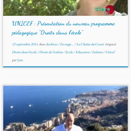
UNICEF : Présentation du nouveau programme
pédagogique “Droits dans l’école”
12 septembre 2014
dans
Archives
/
En stage...
/
La Chaîne du Coeur
étiqueté
Droits dans l'école
/
Droits de l'enfant
/
Ecole
/
Education
/
Enfants
/
Unicef
par
Lyse.