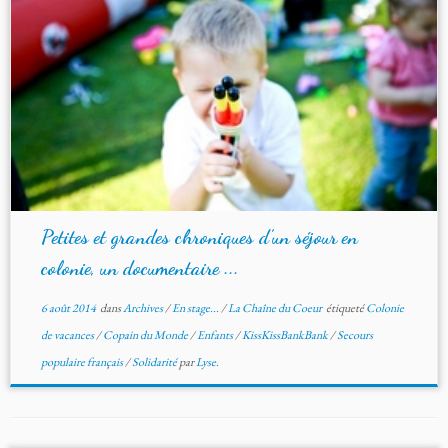
Petites et grandes chroniques d’un séjour en
colonie, un documentaire ...
6 août 2014
dans
Archives
/
En stage...
/
La Chaîne du Coeur
étiqueté
Colonie
de vacances
/
Copain du Monde
/
Enfants
/
KissKissBankBank
/
Secours
populaire français
/
Solidarité
par
Lyse.