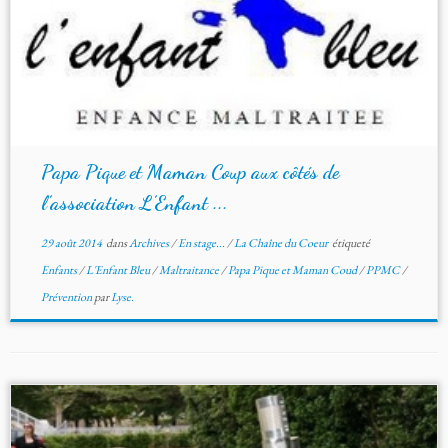
Papa Pique et Maman Coup aux côtés de
l’association L’Enfant ...
29 août 2014
dans
Archives
/
En stage...
/
La Chaîne du Coeur
étiqueté
Enfants
/
L'Enfant Bleu
/
Maltraitance
/
Papa Pique et Maman Coud
/
PPMC
/
Prévention
par
Lyse.