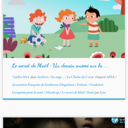
Le secret de Maël : Un dessin animé sur la ...
7 juillet 2014
dans
Archives
/
En stage...
/
La Chaîne du Coeur
étiqueté
AFSA
/
Association Française du Syndrome d’Angelman
/
Enfants
/
Fondation
Groupama pour la santé
/
Handicap
/
Le secret de Maël
/
Santé
par
Lyse.