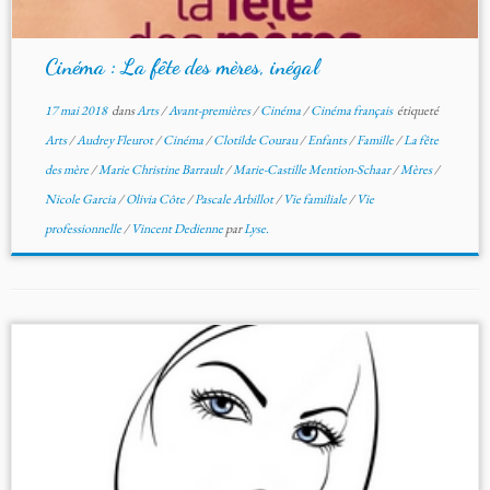
Cinéma : La fête des mères, inégal
17 mai 2018
dans
Arts
/
Avant-premières
/
Cinéma
/
Cinéma français
étiqueté
Arts
/
Audrey Fleurot
/
Cinéma
/
Clotilde Courau
/
Enfants
/
Famille
/
La fête
des mère
/
Marie Christine Barrault
/
Marie-Castille Mention-Schaar
/
Mères
/
Nicole Garcia
/
Olivia Côte
/
Pascale Arbillot
/
Vie familiale
/
Vie
professionnelle
/
Vincent Dedienne
par
Lyse.