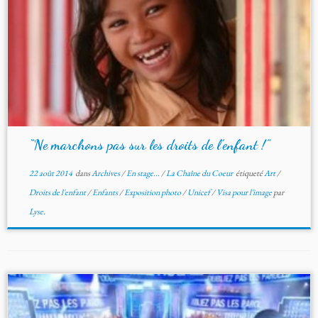
“Ne marchons pas sur les droits de l’enfant !”
22 août 2014
dans
Archives
/
En stage...
/
La Chaîne du Coeur
étiqueté
Art
/
Droits de l'enfant
/
Enfants
/
Exposition photo
/
Unicef
/
Visa pour l'image
par
Lyse.