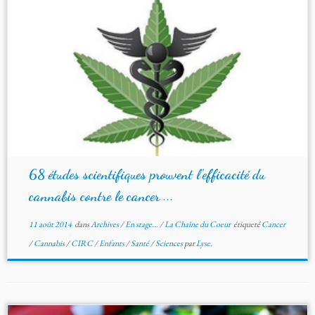
68 études scientifiques prouvent l’efficacité du
cannabis contre le cancer ...
11 août 2014
dans
Archives
/
En stage...
/
La Chaîne du Coeur
étiqueté
Cancer
/
Cannabis
/
CIRC
/
Enfants
/
Santé
/
Sciences
par
Lyse.