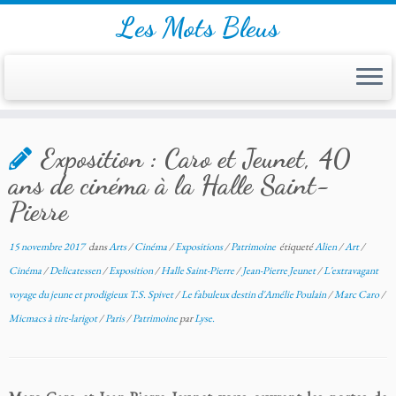
Les Mots Bleus
Skip
Exposition : Caro et Jeunet, 40
to
content
ans de cinéma à la Halle Saint-
Pierre
15 novembre 2017
dans
Arts
/
Cinéma
/
Expositions
/
Patrimoine
étiqueté
Alien
/
Art
/
Cinéma
/
Delicatessen
/
Exposition
/
Halle Saint-Pierre
/
Jean-Pierre Jeunet
/
L'extravagant
voyage du jeune et prodigieux T.S. Spivet
/
Le fabuleux destin d'Amélie Poulain
/
Marc Caro
/
Micmacs à tire-larigot
/
Paris
/
Patrimoine
par
Lyse.