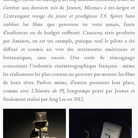
s’arrêter aux derniers nés de Jeunet,
Micmacs à tire-larigot
et
L’extravagant voyage du jeune et prodigieux T.S. Spivet
. Sans
oublier les films que personne ne verra jamais, faute
d’audiences ou de budget suffisant.
Casanova
, série produite
par Amazon, en est un exemple, puisque seul le pilote a été
diffusé et soumis au vote des internautes américains et
britanniques, sans succès. Une sorte de témoignage
concernant l’industrie cinématographique française : même
les réalisateurs les plus connus ne peuvent pas monter les films
de leurs rêves. Parfois même, d’autres prennent leur place,
comme avec
L’histoire de PI
, longtemps porté par Jeunet et
finalement réalisé par Ang Lee en 2012.