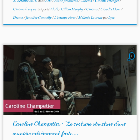
21 octobre 2016
dans
Arts
/
Avant-premières
/
Cinéma
/
Cinéma étranger
/
Cinéma français
étiqueté
Aloft
/
Cillian Murphy
/
Cinéma
/
Claudia Llosa
/
Drame
/
Jennifer Connelly
/
L'attrape-rêves
/
Mélanie Laurent
par
Lyse.
1
Caroline Champetier : “Le costume structure d’une
manière extrêmement forte ...