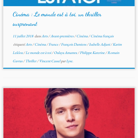
Cinéma : Le monde est à toi, un thriller
surprenant
11 juillet 2018
dans
Arts
/
Avant-premières
/
Cinéma
/
Cinéma français
étiqueté
Arts
/
Cinéma
/
France
/
François Damiens
/
Isabelle Adjani
/
Karim
Leklou
/
Le monde est à toi
/
Oulaya Amamra
/
Philippe Katerine
/
Romain
Gavras
/
Thriller
/
Vincent Cassel
par
Lyse.