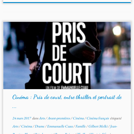
Cinéma : Pris de court, entre thriller et portrait de
...
24 mars 2017
dans
Arts
/
Avant-premières
/
Cinéma
/
Cinéma français
étiqueté
Arts
/
Cinéma
/
Drame
/
Emmanuelle Cuau
/
Famille
/
Gilbert Melki
/
Jean-