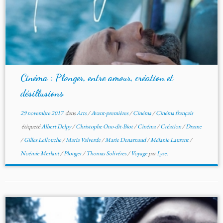
Cinéma : Plonger, entre amour, création et
désillusions
29 novembre 2017
dans
Arts
/
Avant-premières
/
Cinéma
/
Cinéma français
étiqueté
Albert Delpy
/
Christophe Ono-dit-Biot
/
Cinéma
/
Création
/
Drame
/
Gilles Lellouche
/
Maria Valverde
/
Marie Denarnaud
/
Mélanie Laurent
/
Noémie Merlant
/
Plonger
/
Thomas Solivéres
/
Voyage
par
Lyse.