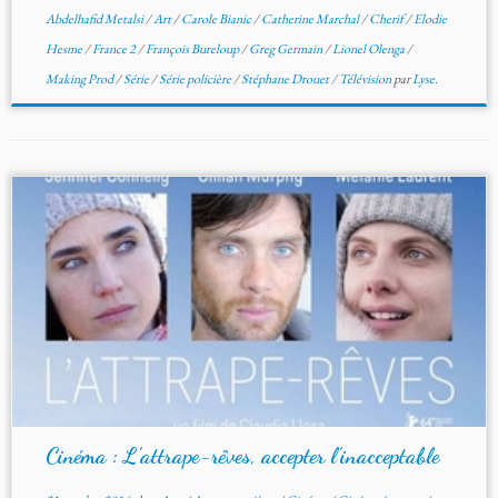
Abdelhafid Metalsi
/
Art
/
Carole Bianic
/
Catherine Marchal
/
Cherif
/
Elodie
Hesme
/
France 2
/
François Bureloup
/
Greg Germain
/
Lionel Olenga
/
Making Prod
/
Série
/
Série policière
/
Stéphane Drouet
/
Télévision
par
Lyse.
Cinéma : L’attrape-rêves, accepter l’inacceptable