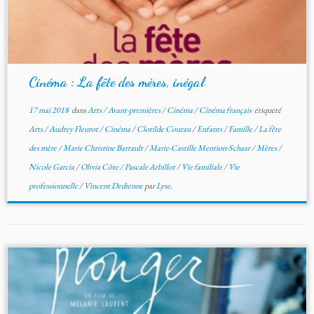
Cinéma : La fête des mères, inégal
17 mai 2018
dans
Arts
/
Avant-premières
/
Cinéma
/
Cinéma français
étiqueté
Arts
/
Audrey Fleurot
/
Cinéma
/
Clotilde Courau
/
Enfants
/
Famille
/
La fête
des mère
/
Marie Christine Barrault
/
Marie-Castille Mention-Schaar
/
Mères
/
Nicole Garcia
/
Olivia Côte
/
Pascale Arbillot
/
Vie familiale
/
Vie
professionnelle
/
Vincent Dedienne
par
Lyse.