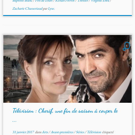
Baptiste Blanc
/
Pris de court
/
Renan Prévot
/
Thriller
/
Virginie Efira
/
Zacharie Chasseriaud
par
Lyse.
6
Télévision : Cherif, une fin de saison à couper le
...
31 janvier 2017
dans
Arts
/
Avant-premières
/
Séries
/
Télévision
étiqueté