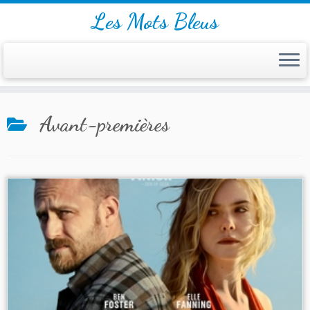
Les Mots Bleus
Skip
Avant-premières
to
content