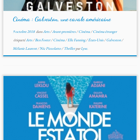
Cinéma : Galveston, une cavale américaine
9 octobre 2018
dans
Arts
/
Avant-premières
/
Cinéma
/
Cinéma étranger
étiqueté
Arts
/
Ben Foster
/
Cinéma
/
Elle Fanning
/
États-Unis
/
Galveston
/
Mélanie Laurent
/
Nic Pizzolatto
/
Thriller
par
Lyse.