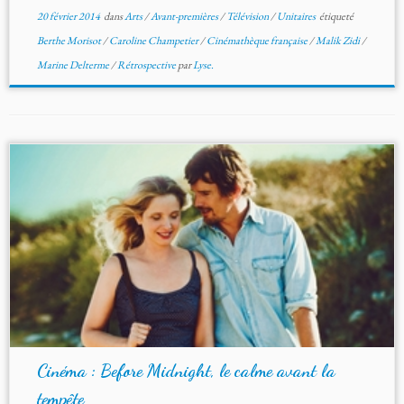
20 février 2014
dans
Arts
/
Avant-premières
/
Télévision
/
Unitaires
étiqueté
Berthe Morisot
/
Caroline Champetier
/
Cinémathèque française
/
Malik Zidi
/
Marine Delterme
/
Rétrospective
par
Lyse.
Cinéma : Before Midnight, le calme avant la
tempête