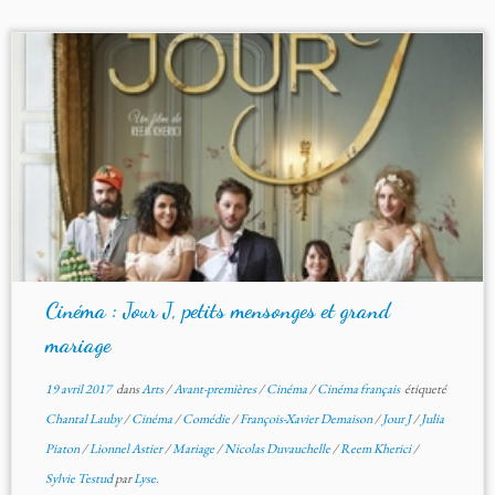
Cinéma : Jour J, petits mensonges et grand
mariage
19 avril 2017
dans
Arts
/
Avant-premières
/
Cinéma
/
Cinéma français
étiqueté
Chantal Lauby
/
Cinéma
/
Comédie
/
François-Xavier Demaison
/
Jour J
/
Julia
Piaton
/
Lionnel Astier
/
Mariage
/
Nicolas Duvauchelle
/
Reem Kherici
/
Sylvie Testud
par
Lyse.