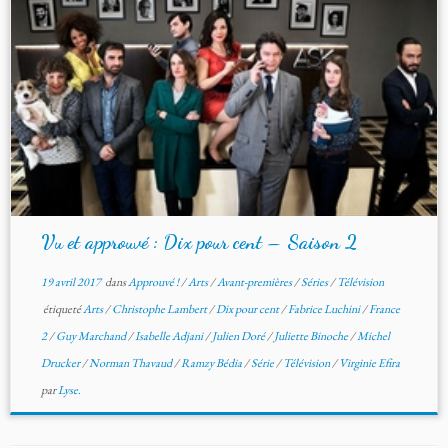
Vu et approuvé : Dix pour cent – Saison 2
19 avril 2017
dans
Approuvé !
/
Arts
/
Avant-premières
/
Séries
/
Télévision
étiqueté
Arts
/
Christophe Lambert
/
Dix pour cent
/
Fabrice Luchini
/
France
2
/
Guy Marchand
/
Isabelle Adjani
/
Julien Doré
/
Juliette Binoche
/
Michel
Drucker
/
Norman Thavaud
/
Ramzy Bédia
/
Série
/
Télévision
/
Virginie Efira
par
Lyse.