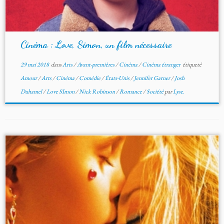
Cinéma : Love, Simon, un film nécessaire
29 mai 2018
dans
Arts
/
Avant-premières
/
Cinéma
/
Cinéma étranger
étiqueté
Amour
/
Arts
/
Cinéma
/
Comédie
/
États-Unis
/
Jennifer Garner
/
Josh
Duhamel
/
Love SImon
/
Nick Robinson
/
Romance
/
Société
par
Lyse.