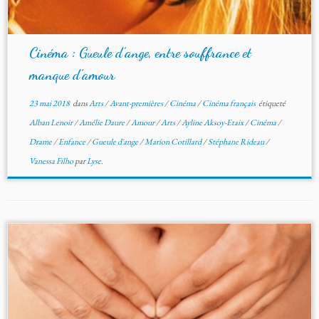
Cinéma : Gueule d’ange, entre souffrance et
manque d’amour
23 mai 2018
dans
Arts
/
Avant-premières
/
Cinéma
/
Cinéma français
étiqueté
Alban Lenoir
/
Amélie Daure
/
Amour
/
Arts
/
Ayline Aksoy-Etaix
/
Cinéma
/
Drame
/
Enfance
/
Gueule d'ange
/
Marion Cotillard
/
Stéphane Rideau
/
Vanessa Filho
par
Lyse.