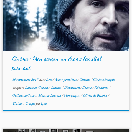
Cinéma : Mon garçon, un drame familial
puissant
19 septembre 2017
dans
Arts
/
Avant-premières
/
Cinéma
/
Cinéma français
étiqueté
Christian Carion
/
Cinéma
/
Disparition
/
Drame
/
Fait divers
/
Guillaume Canet
/
Mélanie Laurent
/
Mon garçon
/
Olivier de Benoist
/
Thriller
/
Traque
par
Lyse.