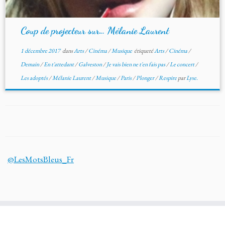
Coup de projecteur sur… Mélanie Laurent
1 décembre 2017
dans
Arts
/
Cinéma
/
Musique
étiqueté
Arts
/
Cinéma
/
Demain
/
En t'attedant
/
Galveston
/
Je vais bien ne t'en fais pas
/
Le concert
/
Les adoptés
/
Mélanie Laurent
/
Musique
/
Paris
/
Plonger
/
Respire
par
Lyse.
@LesMotsBleus_Fr