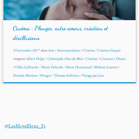
Cinéma : Plonger, entre amour, création et
désillusions
29 novembre 2017
dans
Arts
/
Avant-premières
/
Cinéma
/
Cinéma français
étiqueté
Albert Delpy
/
Christophe Ono-dit-Biot
/
Cinéma
/
Création
/
Drame
/
Gilles Lellouche
/
Maria Valverde
/
Marie Denarnaud
/
Mélanie Laurent
/
Noémie Merlant
/
Plonger
/
Thomas Solivéres
/
Voyage
par
Lyse.
@LesMotsBleus_Fr