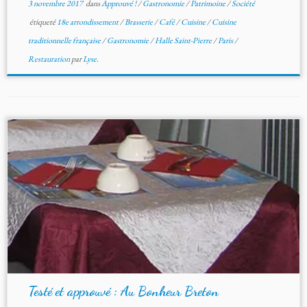
3 novembre 2017
dans
Approuvé !
/
Gastronomie
/
Patrimoine
/
Société
étiqueté
18e arrondissement
/
Brasserie
/
Café
/
Cuisine
/
Cuisine
traditionnelle française
/
Gastronomie
/
Halle Saint-Pierre
/
Paris
/
Restauration
par
Lyse.
Testé et approuvé : Au Bonheur Breton