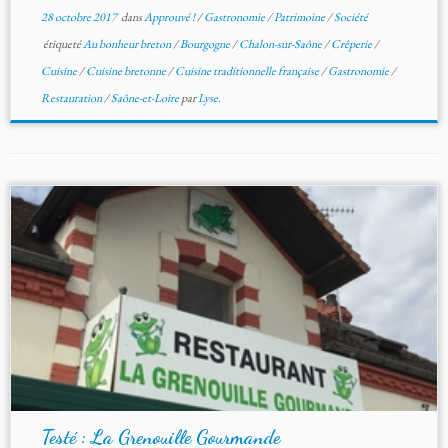
28 octobre 2017
dans
Approuvé !
/
Gastronomie
/
Patrimoine
/
Société
étiqueté
Au bonheur breton
/
Bourgogne
/
Chalon-sur-Saône
/
Crêperie
/
Cuisine
/
Cuisine bretonne
/
Cuisine traditionnelle française
/
Gastronomie
/
Restauration
/
Saône-et-Loire
par
Lyse.
Testé : La Grenouille Gourmande