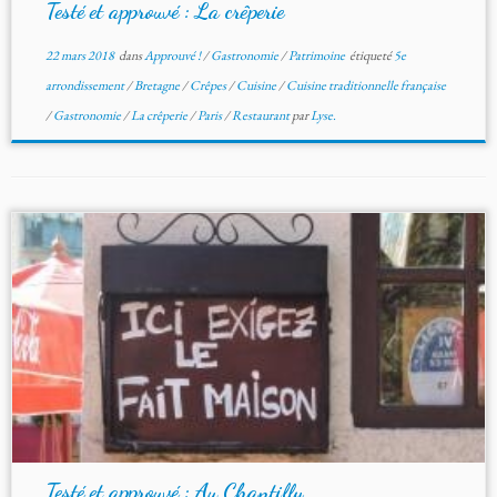
Testé et approuvé : La crêperie
22 mars 2018
dans
Approuvé !
/
Gastronomie
/
Patrimoine
étiqueté
5e
arrondissement
/
Bretagne
/
Crêpes
/
Cuisine
/
Cuisine traditionnelle française
/
Gastronomie
/
La crêperie
/
Paris
/
Restaurant
par
Lyse.
Testé et approuvé : Au Chantilly