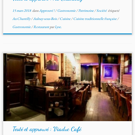
15 mars 2018
dans
Approuvé !
/
Gastronomie
/
Patrimoine
/
Société
étiqueté
Au Chantilly
/
Aulnay-sous-Bois
/
Cuisine
/
Cuisine traditionnelle française
/
Gastronomie
/
Restaurant
par
Lyse.
Testé et approuvé : Viaduc Café