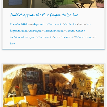
Testé et approuvé : Aux berges de Saône
2 octobre 2018
dans
Approuvé !
/
Gastronomie
/
Patrimoine
étiqueté
Aux
berges de Saône
/
Bourgogne
/
Chalon-sur-Saône
/
Cuisine
/
Cuisine
traditionnelle française
/
Gastronomie
/
Lux
/
Restaurant
/
Saône-et-Loire
par
Lyse.