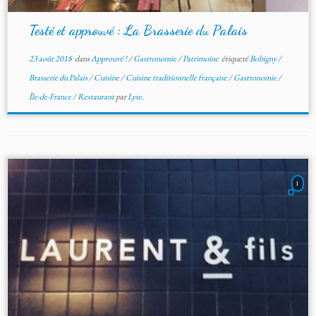
Testé et approuvé : La Brasserie du Palais
23 août 2018
dans
Approuvé !
/
Gastronomie
/
Patrimoine
étiqueté
Bobigny
/
Brasserie du Palais
/
Cuisine
/
Cuisine traditionnelle française
/
Gastronomie
/
Île-de-France
/
Restaurant
par
Lyse.
1