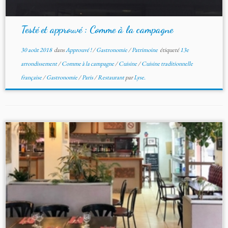
Testé et approuvé : Comme à la campagne
30 août 2018
dans
Approuvé !
/
Gastronomie
/
Patrimoine
étiqueté
13e
arrondissement
/
Comme à la campagne
/
Cuisine
/
Cuisine traditionnelle
française
/
Gastronomie
/
Paris
/
Restaurant
par
Lyse.