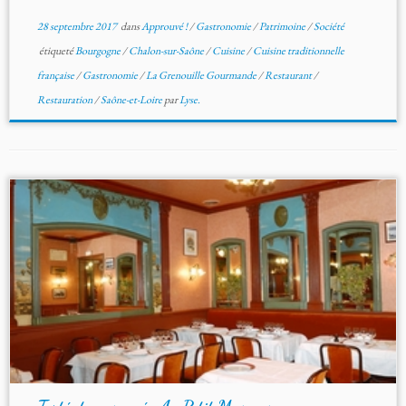
28 septembre 2017
dans
Approuvé !
/
Gastronomie
/
Patrimoine
/
Société
étiqueté
Bourgogne
/
Chalon-sur-Saône
/
Cuisine
/
Cuisine traditionnelle
française
/
Gastronomie
/
La Grenouille Gourmande
/
Restaurant
/
Restauration
/
Saône-et-Loire
par
Lyse.