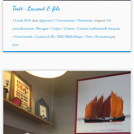
Testé : Laurent & fils
13 août 2018
dans
Approuvé !
/
Gastronomie
/
Patrimoine
étiqueté
13e
arrondissement
/
Bretagne
/
Crêpes
/
Cuisine
/
Cuisine traditionnelle française
/
Gastronomie
/
Laurent & fils
/
MK2 Bibliothèque
/
Paris
/
Restaurant
par
Lyse.