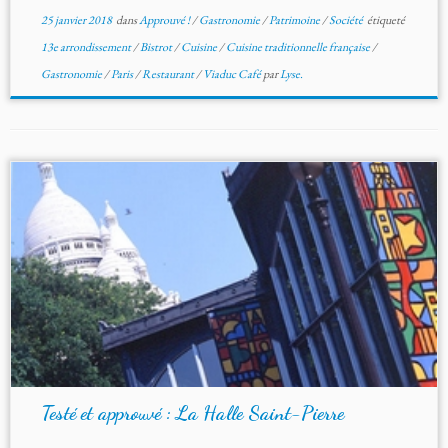
25 janvier 2018
dans
Approuvé !
/
Gastronomie
/
Patrimoine
/
Société
étiqueté
13e arrondissement
/
Bistrot
/
Cuisine
/
Cuisine traditionnelle française
/
Gastronomie
/
Paris
/
Restaurant
/
Viaduc Café
par
Lyse.
Testé et approuvé : La Halle Saint-Pierre