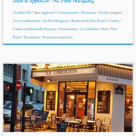
Testé et approuvé : Au Petit Marguery
23 juillet 2017
dans
Approuvé !
/
Gastronomie
/
Patrimoine
/
Société
étiqueté
13e arrondissement
/
Au Petit Marguery
/
Boulevard de Port-Royal
/
Cuisine
/
Cuisine traditionnelle française
/
Gastronomie
/
Les Gobelins
/
Paris
/
Port-
Royal
/
Restaurant
/
Restauration
par
Lyse.