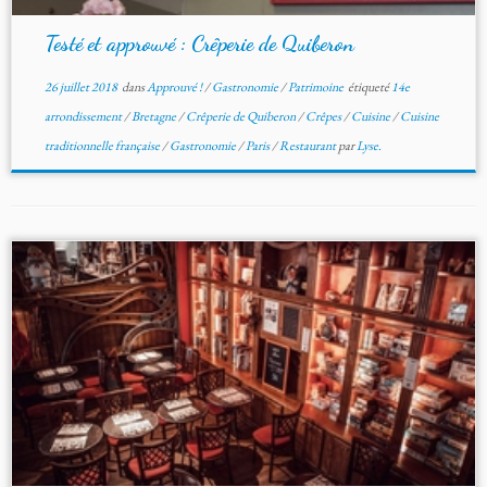
Testé et approuvé : Crêperie de Quiberon
26 juillet 2018
dans
Approuvé !
/
Gastronomie
/
Patrimoine
étiqueté
14e
arrondissement
/
Bretagne
/
Crêperie de Quiberon
/
Crêpes
/
Cuisine
/
Cuisine
traditionnelle française
/
Gastronomie
/
Paris
/
Restaurant
par
Lyse.