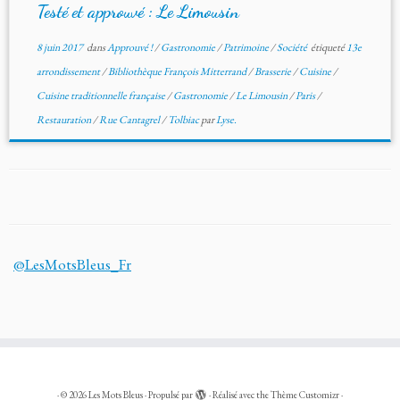
Testé et approuvé : Le Limousin
8 juin 2017
dans
Approuvé !
/
Gastronomie
/
Patrimoine
/
Société
étiqueté
13e
arrondissement
/
Bibliothèque François Mitterrand
/
Brasserie
/
Cuisine
/
Cuisine traditionnelle française
/
Gastronomie
/
Le Limousin
/
Paris
/
Restauration
/
Rue Cantagrel
/
Tolbiac
par
Lyse.
@LesMotsBleus_Fr
·
© 2026
Les Mots Bleus
·
Propulsé par
·
Réalisé avec the
Thème Customizr
·