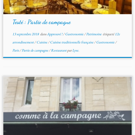
Testé : Partie de campagne
13 septembre 2018
dans
Approuvé !
/
Gastronomie
/
Patrimoine
étiqueté
12e
arrondissement
/
Cuisine
/
Cuisine traditionnelle française
/
Gastronomie
/
Paris
/
Partie de campagne
/
Restaurant
par
Lyse.