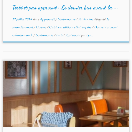
Testé et pas approuvé : Le dernier bar avant la ...
12 juillet 2018
dans
Approuvé !
/
Gastronomie
/
Patrimoine
étiqueté
1e
arrondissement
/
Cuisine
/
Cuisine traditionnelle française
/
Dernier bar avant
la fin du monde
/
Gastronomie
/
Paris
/
Restaurant
par
Lyse.