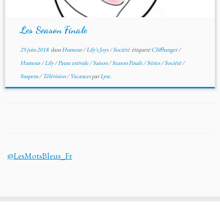
Les Season Finale
25 juin 2018
dans
Humour
/
Lily's Joys
/
Société
étiqueté
Cliffhanger
/
Humour
/
Lily
/
Pause estivale
/
Saison
/
Season Finale
/
Séries
/
Société
/
Suspens
/
Télévision
/
Vacances
par
Lyse.
@LesMotsBleus_Fr