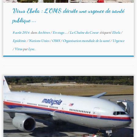
Virus Ebola : L’OMS décrète une urgence de santé
publique ...
8 août 2014
dans
Archives
/
En stage...
/
La Chaîne du Coeur
étiqueté
Ebola
/
Epidémie
/
Nations Unies
/
OMS
/
Organisation mondiale de la santé
/
Urgence
/
Virus
par
Lyse.