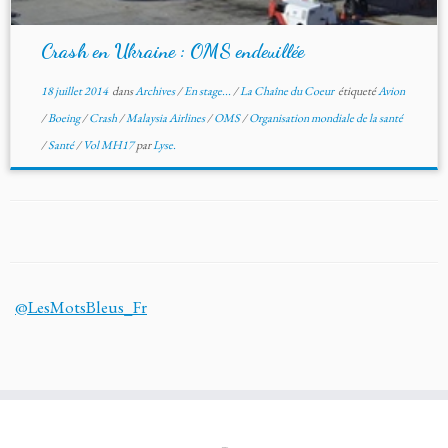
Crash en Ukraine : OMS endeuillée
18 juillet 2014
dans
Archives
/
En stage...
/
La Chaîne du Coeur
étiqueté
Avion
/
Boeing
/
Crash
/
Malaysia Airlines
/
OMS
/
Organisation mondiale de la santé
/
Santé
/
Vol MH17
par
Lyse.
@LesMotsBleus_Fr