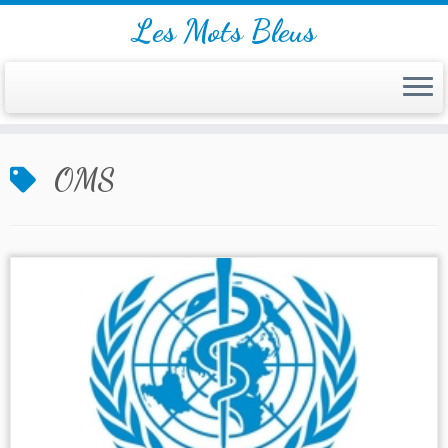
Les Mots Bleus
Skip
OMS
to
content