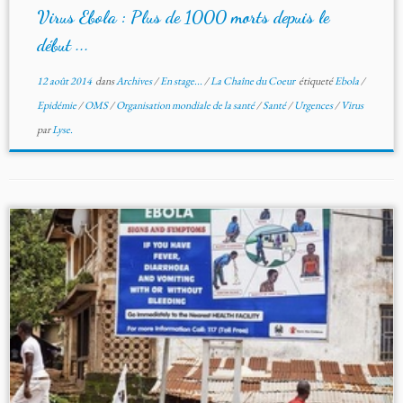
Virus Ebola : Plus de 1000 morts depuis le
début ...
12 août 2014
dans
Archives
/
En stage...
/
La Chaîne du Coeur
étiqueté
Ebola
/
Epidémie
/
OMS
/
Organisation mondiale de la santé
/
Santé
/
Urgences
/
Virus
par
Lyse.