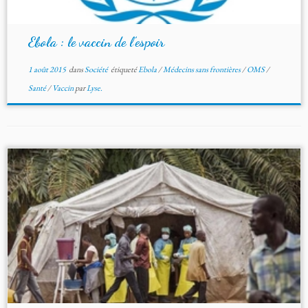
Ebola : le vaccin de l’espoir
1 août 2015
dans
Société
étiqueté
Ebola
/
Médecins sans frontières
/
OMS
/
Santé
/
Vaccin
par
Lyse.