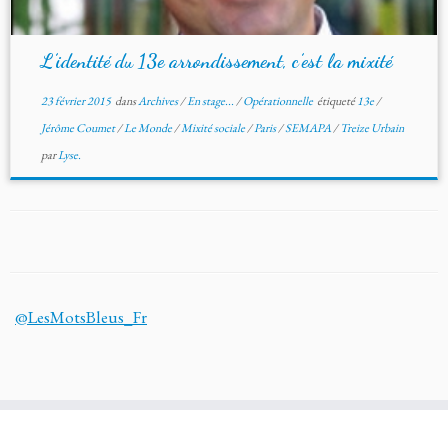
L’identité du 13e arrondissement, c’est la mixité
23 février 2015
dans
Archives
/
En stage...
/
Opérationnelle
étiqueté
13e
/
Jérôme Coumet
/
Le Monde
/
Mixité sociale
/
Paris
/
SEMAPA
/
Treize Urbain
par
Lyse.
@LesMotsBleus_Fr