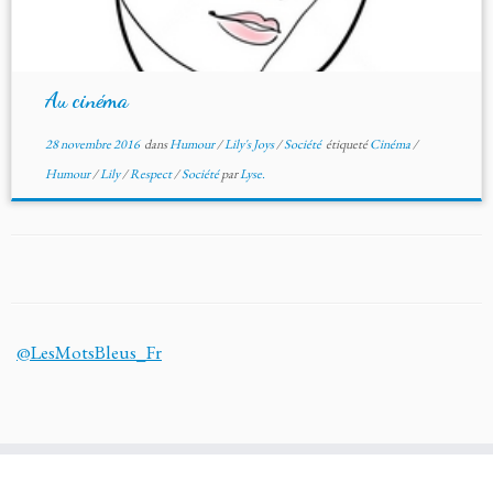
Au cinéma
28 novembre 2016
dans
Humour
/
Lily's Joys
/
Société
étiqueté
Cinéma
/
Humour
/
Lily
/
Respect
/
Société
par
Lyse.
@LesMotsBleus_Fr