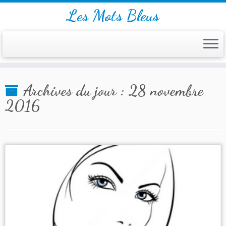
Les Mots Bleus
Skip
Archives du jour :
28 novembre
to
content
2016