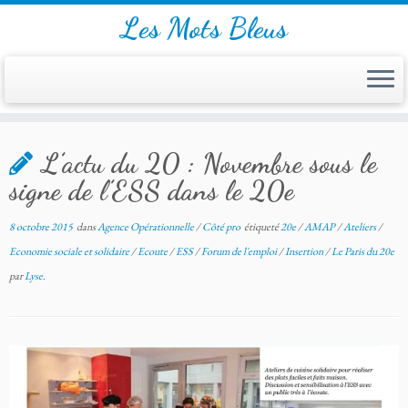
Les Mots Bleus
Skip
L’actu du 20 : Novembre sous le
to
content
signe de l’ESS dans le 20e
8 octobre 2015
dans
Agence Opérationnelle
/
Côté pro
étiqueté
20e
/
AMAP
/
Ateliers
/
Economie sociale et solidaire
/
Ecoute
/
ESS
/
Forum de l'emploi
/
Insertion
/
Le Paris du 20e
par
Lyse.