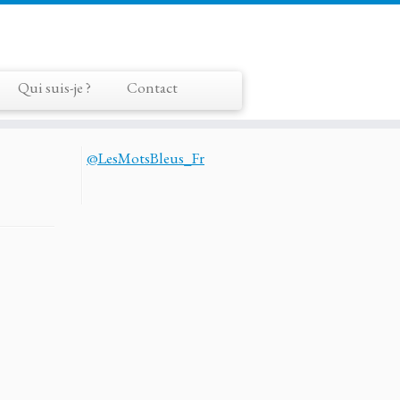
Qui suis-je ?
Contact
@LesMotsBleus_Fr