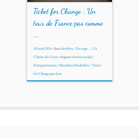
Ticket for Change : Un
tour de France pas comme
...
20 août 2014
dans
Archives
/
En stage...
/
La
Chaîne du Coeur
étiqueté
Action sociale
/
Entrepreneuriat
/
Matthieu Dardaillon
/
Ticket
for Change
par
Lyse.