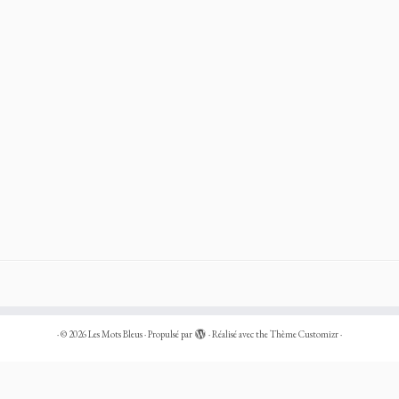
·
© 2026
Les Mots Bleus
·
Propulsé par
·
Réalisé avec the
Thème Customizr
·