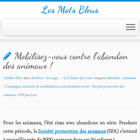
Les Mots Bleus
Skip
Mobilisez-vous contre l’abandon
to
content
des animaux !
9 juillet 2014
dans
Archives
/
En stage...
/
La Chaîne du Coeur
étiqueté
Abandon
/
Animaux
/
Campagne nationale de sensibilisation aux abandons en été
/
Société protectrice des
animaux
/
SPA
par
Lyse.
Pour les animaux, l’été rime avec abandons en série. Pendant
cette période, la
Société protectrice des animaux
(SPA) s’attend
à recueillir près de 9000 animaux dans ses 56 refuges !